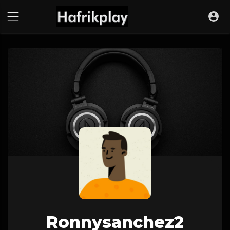
Ronnysanchez2