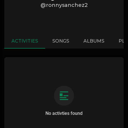
@ronnysanchez2
ACTIVITIES
SONGS
ALBUMS
PLA
No activties found